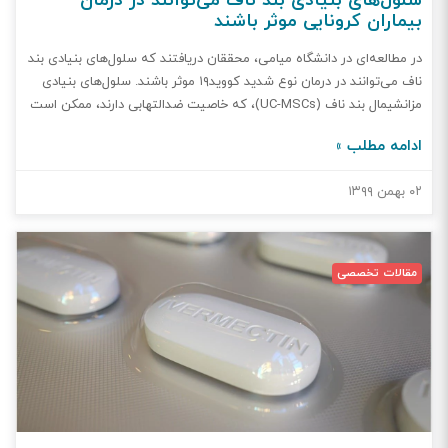
سلول‌های بنیادی بند ناف می‌توانند در درمان
بیماران کرونایی موثر باشند
در مطالعه‌ای در دانشگاه میامی، محققان دریافتند که سلول‌های بنیادی بند
ناف می‌توانند در درمان نوع شدید کووید۱۹ موثر باشند. سلول‌های بنیادی
مزانشیمال بند ناف (UC-MSCs)، که خاصیت ضدالتهابی دارند، ممکن است
در کاهش پاسخ ایمنی شدید کمک کنند. پژوهشگران به‌صورت تئوری
ادامه مطلب »
استدلال کرده‌اند که می‌توان از این خاصیت، برای پیشگیری از طوفان
سایتوکاینی، که در بیماران کرونایی با خطر مرگ همراه است، استفاده کرد.
۰۲ بهمن ۱۳۹۹
در یک کارآزمایی بالینی، ۲۴ بیمار که کرونای شدید داشتند، شرکت کردند.
به ۱۲ نفر از آن‌ها UC-MSCs تزریق شد. یک ماه پس از تزریق، ۱۰ بیمار
زنده ماندند. یک بیمار به علتی نامرتبط مرد و تنها یک بیمار که بالای ۸۵
سال سن داشت، به علت کرونا جان باخت. همچنین این ۱۰ بیمار، هیچ
مقالات تخصصی
عوارض جانبی جدی تجربه نکردند. در گروهی که UC-MSCs تزریق نکردند،
۵ نفر زنده ماندند و ۷ نفر جان باختند. همچنین بیش‌تر بیمارانی که UC-
MSCs تزریق کردند، نسبت به سایرین، زودتر از بیمارستان مرخص شدند.
رسانه دانش ردا BioNews