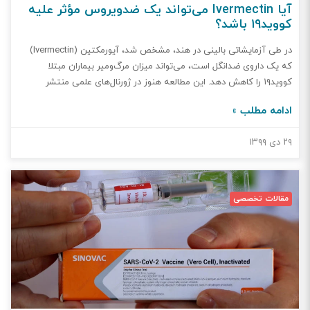
آیا Ivermectin می‌تواند یک ضدویروس مؤثر علیه
کووید‍‍۱۹ باشد؟
در طی آزمایشاتی بالینی در هند، مشخص شد، آیورمکتین (Ivermectin)
که یک داروی ضدانگل است، می‌تواند میزان مرگ‌ومیر بیماران مبتلا
کووید۱۹ را کاهش دهد. این مطالعه هنوز در ژورنال‌های علمی منتشر
نشده‌است. این دارو با مهار ورود پروتئین‌های ویروس به داخل هسته، در
ادامه مطلب »
فعالیت ضدویروسی نقش دارد. در این مطالعه ۱۱۲ بیمار کرونایی شرکت
کردند. به ۵۵ نفر آنان ۱۲ میلی‌گرم ivermectin در روز اول و دوم
۲۹ دی ۱۳۹۹
بستری‌شدن در بیمارستان داده شد و ۵۷ نفر آن‌ها دارونما مصرف کردند.
تمام بیماران مراقبت‌های استاندارد و یکسانی را دریافت کردند. ۲۳٪ از
افرادی که آیورمکتین مصرف کردند و ۳۱٪ افرادی که پلاسیبو دریافت کردند،
در روز ششم حضور در بیمارستان تست PCRشان منفی شد. یعنی این دارو
مقالات تخصصی
موجب افزایش سرعت پاک‌شدن ویروس از بدن نمی‌گردد. این درحالی است
که در گروهی که آیورمکتین مصرف کردند، هیچ مورد مرگی رخ نداد، اما در
گروه دیگر ۴ نفر جان باختند. این دو گروه هیچ تفاوتی در علائم و شرایطی
از جمله وضعیت مرخص شدن از بیمارستان، نیاز به ICU و تهویه مکانیکی
نداشتند./ رسانه دانش ردا
Medical-News