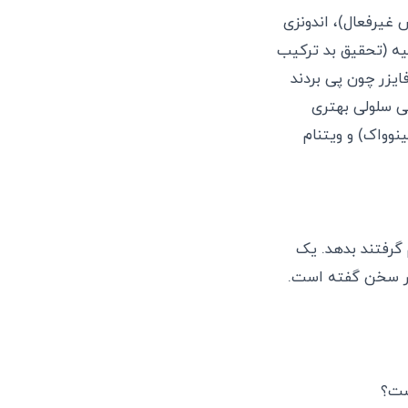
نmRNA)، چین (واکین Cansino پس از ویروس غیرفعال)، اندونزی
سیه (تحقیق بد ترکیب
ایزر چون پی بردند
ا ایمنی سلولی بهتری
ینوواک) و ویتنام
گرفتند بدهد. یک‌
یزر سخن گفته است.
ست؟