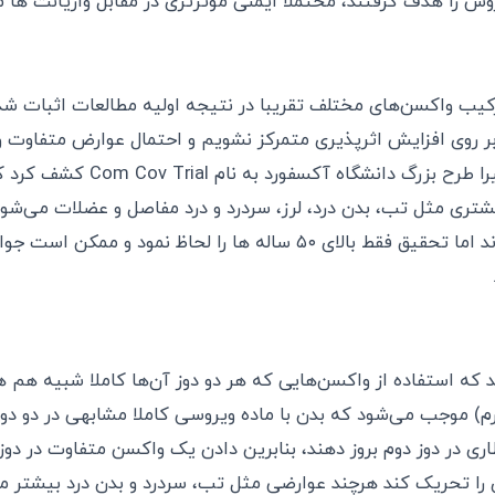
را هدف گرفتند، محتملاً ایمنی موثرتری در مقابل واریانت ها م
رکیب واکسن‌های مختلف تقریبا در نتیجه اولیه مطالعات اثبات ش
ر روی افزایش اثرپذیری متمرکز نشویم و احتمال عوارض متفاوت و ی
بررسی قرار دهیم. اخیرا طرح بزرگ دان
شتری مثل تب، بدن درد، لرز، سردرد و درد مفاصل و عضلات می‌شود
این افراد بستری نشدند اما تحقیق فقط بالای ۵۰ ساله ها را لحاظ نمود و 
 که استفاده از واکسن‌هایی که هر دو دوز آن‌ها کاملا شبیه هم ه
ارم) موجب می‌شود که بدن با ماده ویروسی کاملا مشابهی در دو دو
ظاری در دوز دوم بروز دهند، بنابرین دادن یک واکسن متفاوت در د
 را تحریک ‌کند هرچند عوارضی مثل تب، سردرد و بدن درد بیشتر 