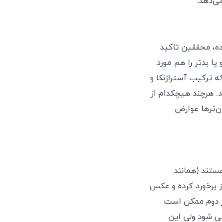
ی‌دهد.
ده، محققین تاکید
ا بدتر را هم مورد
شگاه آکسفورد به نام Com Cov Trial کشف کرد که ترکیب آسترازنکا و
. هرچند هیچکدام از
ممکن است جوان‌ترها عوارض
ستند (همانند
ز برخورد کرده و عکس
وز دوم ممکن است
می شود ولی این