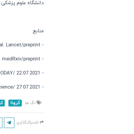
دانشگاه علوم پزشکی
منابع:
- xinxue et al. Lancet/preprint
- Hillus et al. medRxiv/preprint
- MEDPAGETODAY/ 22.07.2021
- CNBC/Health&Science/ 27.07.2021
کرونا
کو
تگ ها:
اشتراک‌گذاری: