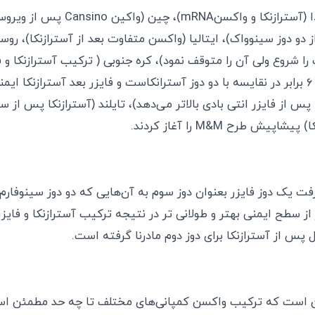
کشورهای بوتان، کانادا (آسترازنکا و واکس
ز دو دوز سینوواک)، ایتالیا (واکسن متفاوت بعد از آسترازنکا)، رو
را شروع ولی آن را متوقف نمود)، کره جنوبی ( ترکیب آسترازنکا و ف
انتی بادی خنثی‌کننده ۶ برابر در نقایسه با دو دوز آسترانکاست و فایزر بعد آسترازنک
پس از فایزر انتی بادی بالاتر می‌دهد)، تایلند (آسترازنکا پس از س
یش طرح M&M را آغاز کردند.
ت یک دوز فایزر بعنوان دوز سوم به آن‌هایی که دو دوز سینوفارم 
 از سطح ایمنی بهتر و طولانی تر در نتیجه ترکیب آسترازنکا و فا
کل پس از آسترازنکا برای دوز دوم مادرنا گرفته است.
ن است که ترکیب واکسن کمپانی‌های مختلف تا چه حد مطمئن ا