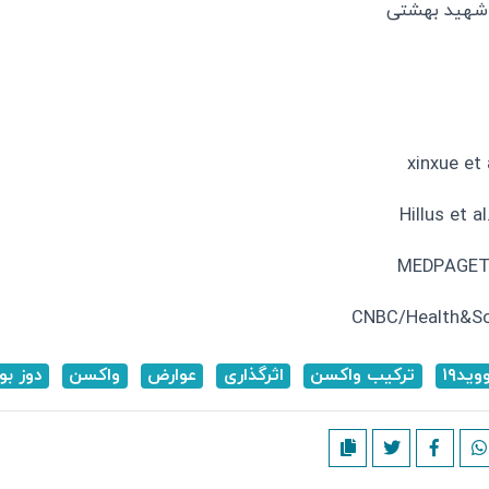
 شهید بهشتی
وید۱۹
ترکیب واکسن
اثرگذاری
عوارض
واکسن
دوز بو