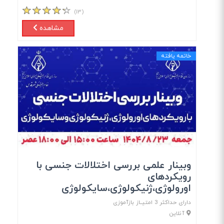
(۱۳)
مشاهده
خاتمه یافته
وبینار علمی بررسی اختلالات جنسی با
رویکردهای
اورولوژی،ژنیکولوژی،سایکولوژی
دارای حداکثر 3 امتیــاز بازآموزی
آنلاین