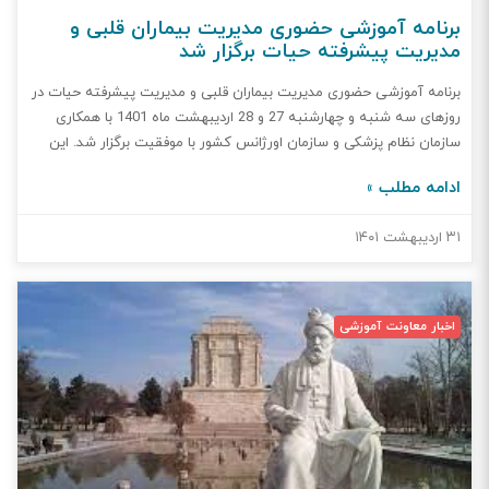
برنامه آموزشی حضوری مدیریت بیماران قلبی و
مدیریت پیشرفته حیات برگزار شد
برنامه آموزشی حضوری مدیریت بیماران قلبی و مدیریت پیشرفته حیات در
روزهای سه شنبه و چهارشنبه 27 و 28 اردیبهشت ماه 1401 با همکاری
سازمان نظام پزشکی و سازمان اورژانس کشور با موفقیت برگزار شد. این
برنامه که بصورت آموزش دروس نظری و مهارت های عملی و در قالب
ادامه مطلب »
سخنرانی و کارگاه برگزار شد ، مدیریت پایه و پیشرفته بیماران قلبی و
مدیریت پیشرفته حیات را برای قریب به 50 تن از پزشکان شاغل در
۳۱ اردیبهشت ۱۴۰۱
بخشهای اورژانس پیش بیمارستانی استان تهران به آموزش گذاشت .ACS
, ECG ،آریتمی فوق بطنی ، آریتمی بطنی ، تله کاردیولوژی ، ادم ریوی و
نیز آلرژی و آنافیلاکسی از جمله عناوین مطالب آموزشی روز اول این دوره
بودند .circulation , Air way , breathing , Drug , Defibrillator و مراقبتهای
اخبار معاونت آموزشی
پس از احیا ، موضوعات مورد بحث و آموزش در روز دوم این برنامه آموزشی
بودند.تعطیلی ناگهانی و برنامه ریزی نشده روز 27 اردیبهشت ماه در شهر
تهران از نکات چالش برانگیز این دوره بود . این برنامه با دارا بودن 6 امتیاز
آموزش مداوم حضوری و موضوعات حیاتی مطرح شده در آن ، مورد توجه و
تقدیر شرکت کنندگان قرار گرفت.