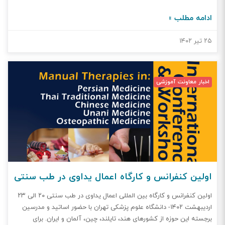
مدیر پژوهش سازمان نظام پزشکی17- دکتر بابک پورقلیچ مدیر آموزش
ادامه مطلب »
مهارتی سازمان نظام پزشکی ارتباط با ما:تلفن: 02184130 - داخلی 464
(دکتر خامه چی) سایت دبیرخانه: www.irimc.org/cim ایمیل اصلی
۲۵ تیر ۱۴۰۲
: cim@irimc.org جیمل: cim.irimc@gmail.com آدرس: خيابان كارگر
شمالي - بالاتر از جلال آل احمد - خيابان فرشي مقدم (شانزدهم) - شماره
119- سازمان نظام‌پزشكي كل كشور- طبقه همکف- دبیرخانه طب ایرانی و
مکمل کد پستی: 1439837953
اخبار معاونت آموزشی
اولین کنفرانس و کارگاه اعمال یداوی در طب سنتی
اولین کنفرانس و کارگاه بین المللی اعمال یداوی در طب سنتی ۲۰ الی ۲۳
اردیبهشت ۱۴۰۲- دانشگاه علوم پزشکی تهران با حضور اساتید و مدرسین
برجسته این حوزه از کشورهای هند، تایلند، چین، آلمان و ایران. برای