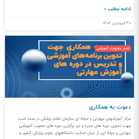
اطلاعات بیشتر به شماره واتس آپ ۰۰۹۸۹۱۲۷۶۲۵۹۴۸ پیام دهید. آدرس
ادامه مطلب »
وب سایت: https://en.tums.ac.ir/mttm/en لینک ثبت
نام: https://en.tums.ac.ir/mttm/en/form/70/registration-form مهلت
۳۰ فروردین ۱۴۰۲
ثبت نام: ۱۰ اردیبهشت ۱۴۰۲ با توجه به محدودیت ظرفیت، اولویت با افرادی
است که زودتر ثبت نام نمایند.
اخبار معاونت آموزشی
دعوت به همکاری
مرکز آموزشهای مهارتی و حرفه ای سازمان نظام پزشکی در صدد است
جهت تدوین دوره های جدید و نیز برگزاری دوره های مصوب آموزشی
مهارتی و حرفه ای، از میان اساتید دانشگاههای علوم پزشکی کشور و