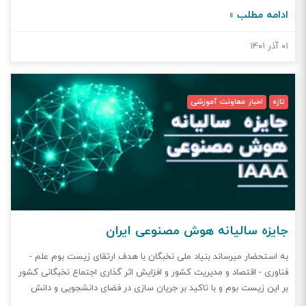
کارشناسانی که دارای سوابق کاری مرتبط می باشند، دعوت به همکاری
ادامه مطلب »
نماید. علاقمندان ضمن مشاهده دوره های آموزشی مهارتی و حرفه ای
مصوب در این نشانی ، می توانند درخواست ، مشخصات و سوابق آموزشی
۰۱ آذر ۱۴۰۱
خود را به ایمیل این مرکز به نشانی maharatha.irimc@gmail.com ارسال
نموده و یا جهت کسب اطلاعات بیشتر با شماره تلفنهای 02184138431 یا
09125099370 تماس حاصل نمایند./
تازه
اخبار معاونت آموزشی
جایزه سالیانه هوش مصنوعی ایران
به استحضار میرساند بنیاد ملی نخبگان با هدف ارتقای زیست بوم علم -
فناوری - اقتصاد و مدیریت کشور و افزایش اثر گذاری اجتماع نخبگانی کشور
بر این زیست بوم و با تاکید بر جریان سازی در فضای دانشجویی و دانش
آموختگان برتر برای انجام فعالیت های ناظر به حل مسائل راهبردی کشور از