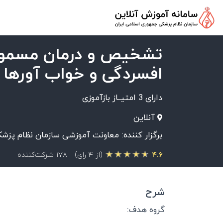
تشخیص و درمان مسموم
افسردگی و خواب آورها
دارای 3 امتیــاز بازآموزی
آنلاین
برگزار کننده: معاونت آموزشی سازمان نظام پزش
۴.۶
(از ۴ رای)
۱۷۸ شرکت‌کننده
شرح
گروه هدف: