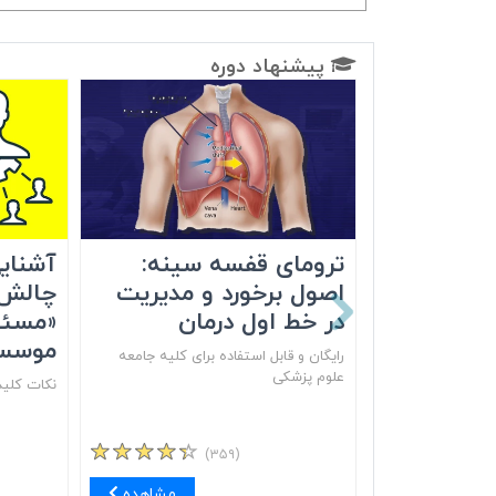
پیشنهاد دوره
ترومای قفسه سینه:
آشنایی
اصول برخورد و مدیریت
چالش‌
در خط اول درمان
«مسئو
موسس
رایگان و قابل استفاده برای کلیه جامعه
علوم پزشکی
نکات کلید
(۳۵۹)
مشاهده