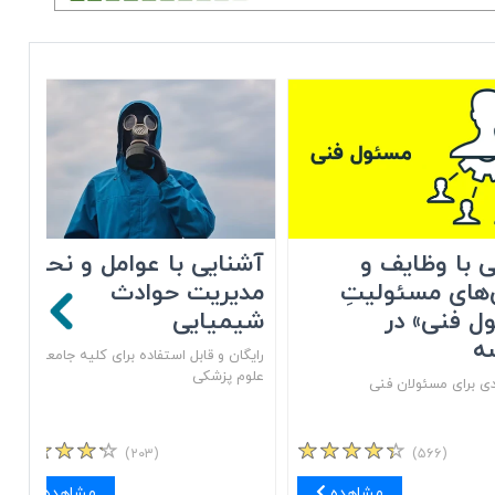
 با وظایف و
آشنایی با عوامل و نحوه
های مسئولیتِ
مدیریت حوادث
ل فنی» در
شیمیایی
ه
رایگان و قابل استفاده برای کلیه جامعه
علوم پزشکی
ی برای مسئولان فنی
(۲۰۳)
(۵۶۶)
مشاهده
مشاهده