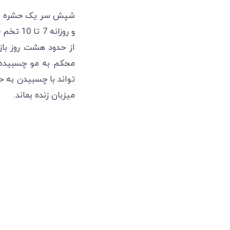
شپش سر یک حشره ریز
از حدود هشت روز باز
محکم به مو چسبیده 
میزبان زنده بماند.