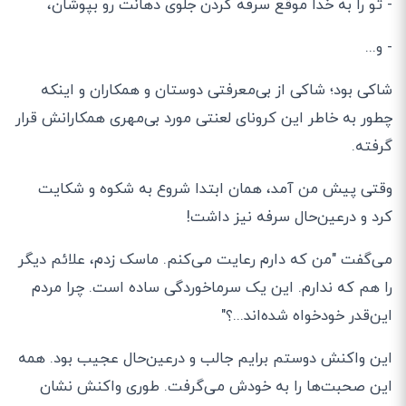
- تو را به خدا موقع سرفه کردن جلوی دهانت رو بپوشان،
- و
...
شاکی بود؛ شاکی از بی
معرفتی دوستان و همکاران و اینکه
چطور به خاطر این کرونای لعنتی مورد بی
مهری همکارانش قرار
گرفته
.
وقتی پیش من آمد، همان ابتدا شروع به شکوه و شکایت
کرد و درعین
حال سرفه نیز داشت
!
می
گفت
"
من که دارم رعایت می
کنم
.
ماسک زدم، علائم دیگر
را هم که ندارم
.
این یک سرماخوردگی ساده است
.
چرا مردم
این
قدر خودخواه شده
اند
...
؟
"
این واکنش دوستم برایم جالب و درعین
حال عجیب بود
.
همه
این صحبت
ها را به خودش می
گرفت
.
طوری واکنش نشان