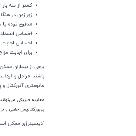
کمتر از سه بار 
زور زدن در هنگا
مدفوع توده یا
احساس انسداد آ
احساس اجابت م
برای اجابت مزا
برخی از بیماران ممک
باشند. مراحل و آزما
مانومتری آنورکتال و پ
معاینه فیزیکی می‌تواند به ارزیابی تنش پایه ماهیچه‌های کف لگن و همچنین شل شدن اسفنکتر محیطی، رهاسازی 
پوبورکتالیس خلفی و نزو
"دیسینرژی ممکن اس