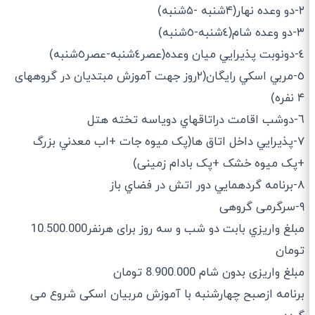
٢-دو وعده نهار(۴شنبه -۵شنبه)
٣-دو وعده شام(٤شنبه-٥شنبه)
٤-دو‌نوبت پذيرايي ميان وعده(عصر٤شنبه-عصر٥شنبه)
٥-مربي اسكي رايگان(۲روز جهت آموزش مبتديان در گروههای
۴ نفره)
٦-دوشب اقامت دراتاقهاي دوياسه تخته هتل
٧-پذيرايي داخل اتاق ها(پک ميوه جات +اب معدني بزرگ
+پک میوه خشک +پک بادام زمینی)
٨-برنامه گردهمايي دور اتش در فضاي باز
۹-سرگرمی گروهی
مبلغ واريزي بابت دو شب و سه روز برای هرنفر10.500.000
تومان
مبلغ واریزی بدون شام 8.900.000 تومان
برنامه ازصبح چهارشنبه با آموزش مربیان اسکی شروع می