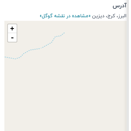
آدرس
البرز، كرج، دیزین
«مشاهده در نقشه گوگل»
+
-