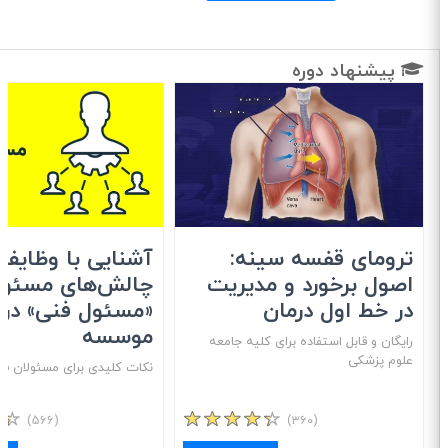
پیشنهاد دوره
ترومای قفسه سینه:
آشنایی با وظایف 
اصول برخورد و مدیریت
چالش‌های مسئولی
در خط اول درمان
«مسئول فنی» در
موسسه
رایگان و قابل استفاده برای کلیه جامعه
علوم پزشکی
نکات کلیدی برای مسئولان فنی
(۵۶۶)
(۳۶۰)