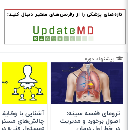
پیشنهاد دوره
ترومای قفسه سینه:
آشنایی با وظایف 
اصول برخورد و مدیریت
چالش‌های مسئولی
در خط اول درمان
«مسئول فنی» در