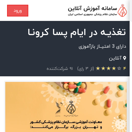
ورود
تغذیـه در ایام پسا کرونـا
دارای 3 امتیــاز بازآموزی
آنلاین
۴
(از ۳ رای)
۹۱ شرکت‌کننده