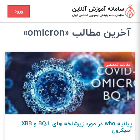
ورود
آخرین مطالب «omicron»
مقالات تخصصی
بیانیه who در مورد زیرشاخه های BQ.1 و XBB
اُمیکرون