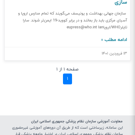
سازی
سازمان جهانی بهداشت و یونیسف می‌گویند که تمام مدارس اروپا و
آسیای مرکزی باید باز بمانند و در برابر کووید-19 ایمن‌تر شوند. سارا
تایلرWHO/اروپاeupress@who.int Ian
WoolvertonWHO/Europeeupress@who.int Bhanu BhatnagarWHO/
ادامه مطلب »
اروپا eupress@who.int شیما اسلامیونیسف ssislam@unicef.org
کپنهاگ و ژنو، 30 اوت 2021 با بازگشت میلیون ها کودک به مدرسه در
۱۳ فروردین ۱۴۰۱
سراسر منطقه اروپا، جایی که نوع دلتای کووید-19 بسیار قابل انتقال است،
دفتر منطقه ای WHO برای اروپا و صندوق کودکان سازمان ملل متحد
صفحه ۱ از ۱
(یونیسف) دفتر منطقه ای اروپا و آسیای مرکزی خواستار باز ماندن مدارس
شدند. آنها معتقدند مدارس باید باز شوند و با اتخاذ تدابیری برای به حداقل
(current)
۱
رساندن انتقال ویروس ایمن تر گردند .این اقدامات شامل ارائه واکسن
کووید-19 به معلمان و سایر کارکنان مدرسه به عنوان بخشی از گروه های
جمعیت هدف در طرح های ملی واکسیناسیون و در عین حال تضمین
واکسیناسیون جمعیت های آسیب پذیر است. علاوه بر این، کودکان 12
سال و بالاتری که دارای بیماری های زمینه ای هستند که آنها را در معرض
خطر ابتلا به بیماری شدید COVID-19 قرار می دهد، باید واکسینه
معاونت آموزشی سازمان نظام پزشکی جمهوری اسلامی ایران
شوند. ایجاد بهبود در محیط مدرسه از طریق تهویه بهتر کلاس، اندازه
این سامانه، زیرساختی‌ است که از طریق آن دوره‌های آموزشی غیرحضوری
کلاس های کوچکتر در صورت امکان، فاصله گذاری فیزیکی و آزمایش منظم
سازمان نظام پزشکی جمهوری اسلامی ایران در اختیار جامعه پزشکی قرار