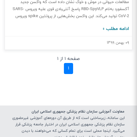
مطالعات حیوانی در موش و خوک نشان داده است که واکسن جدید
آکسفورد به‌نام RBD-SpyVLP پاسخ آنتی‌بادی قوی علیه ویروس SARS-
CoV-2 تولید می‌کند. این واکسن بخش‌هایی از پروتئین spike ویروس
به‌نام receptor binding domain یا RBD را در خود دارد. RBD به یک ماده
ادامه مطلب »
شبیه ویروس متصل است که هیچ ماده ژنتیکی ندارد. نشان داده شده که
این روش نسبت به RBD تنها، موجب پاسخ آنتی‌بادی قوی‌تری می‌شود.
۰۹ بهمن ۱۳۹۹
همچنین دوزهای گوناگون با هم تفاوتی از لحاظ پاسخ ایمنی نداشتند.
بدین معنا دوزهای کم این واکسن می‌تواند پاسخ مناسبی را در بدن ایجاد
صفحه ۱ از ۱
کند. این واکسن در دمای اتاق هم پایدار می‌ماند و قابلیت فریز هم دارد.
رسانه دانش ردا UKRI
(current)
۱
معاونت آموزشی سازمان نظام پزشکی جمهوری اسلامی ایران
این سامانه، زیرساختی‌ است که از طریق آن دوره‌های آموزشی غیرحضوری
سازمان نظام پزشکی جمهوری اسلامی ایران در اختیار جامعه پزشکی قرار
می‌گیرد. اینجا محلی است برای تمام کسانی که می‌خواهند با دیدن